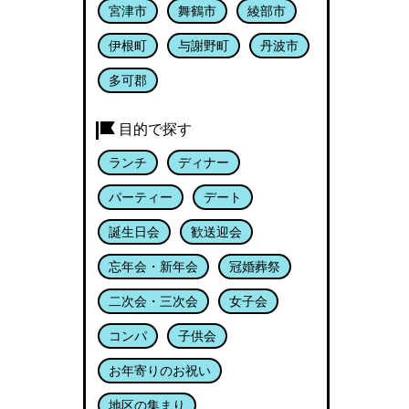
宮津市
舞鶴市
綾部市
伊根町
与謝野町
丹波市
多可郡
目的で探す
ランチ
ディナー
パーティー
デート
誕生日会
歓送迎会
忘年会・新年会
冠婚葬祭
二次会・三次会
女子会
コンパ
子供会
お年寄りのお祝い
地区の集まり