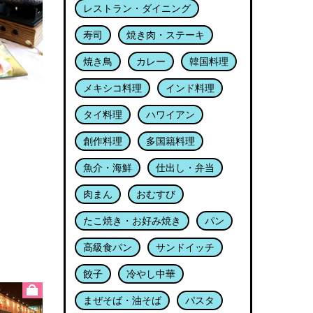
レストラン・ダイニング
寿司
焼き肉・ステーキ
焼き鳥
カレー
韓国料理
メキシコ料理
インド料理
タイ料理
ハワイアン
創作料理
多国籍料理
魚介・海鮮
仕出し・弁当
肉まん
おむすび
たこ焼き・お好み焼き
パン
高級食パン
サンドイッチ
餃子
冷やし中華
まぜそば・油そば
パスタ