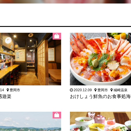
.14
豊岡市
2020.12.09
豊岡市
城崎温泉
感遊楽
おけしょう鮮魚のお食事処海