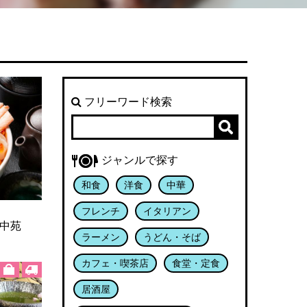
フリーワード検索
ジャンルで探す
和食
洋食
中華
フレンチ
イタリアン
中苑
ラーメン
うどん・そば
カフェ・喫茶店
食堂・定食
居酒屋