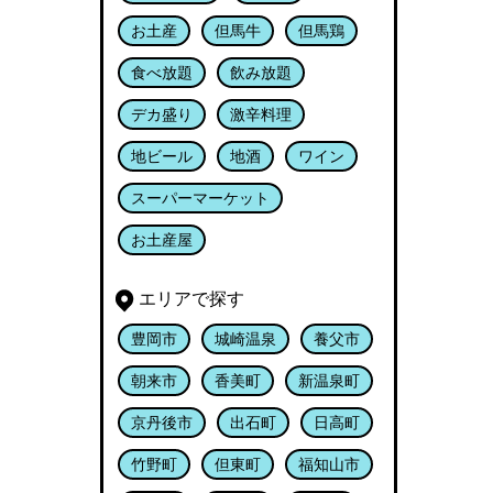
お土産
但馬牛
但馬鶏
食べ放題
飲み放題
デカ盛り
激辛料理
地ビール
地酒
ワイン
スーパーマーケット
お土産屋
エリアで探す
豊岡市
城崎温泉
養父市
朝来市
香美町
新温泉町
京丹後市
出石町
日高町
竹野町
但東町
福知山市