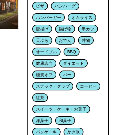
ピザ
ハンバーグ
ハンバーガー
オムライス
唐揚げ
揚げ物
串カツ
天ぷら
おでん
丼物
オードブル
BBQ
健康志向
ダイエット
糖質オフ
バー
スナック・クラブ
コーヒー
紅茶
スイーツ・ケーキ・お菓子
洋菓子
和菓子
パンケーキ
かき氷