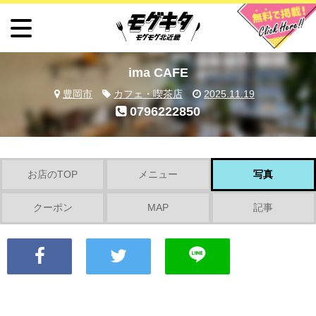
ima CAFE
豊岡市
カフェ・喫茶店
2025.11.19
0796222850
お店のTOP
メニュー
写真
クーポン
MAP
記事