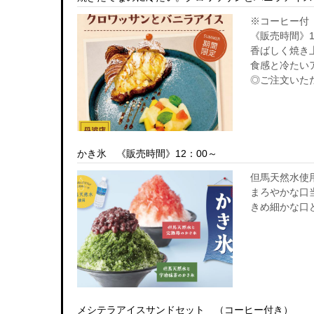
※コーヒー付
《販売時間》1
香ばしく焼き
食感と冷たい
◎ご注文いた
かき氷 《販売時間》12：00～
但馬天然水使
まろやかな口
きめ細かな口
メシテラアイスサンドセット （コーヒー付き）