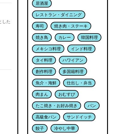
居酒屋
レストラン・ダイニング
とした
寿司
焼き肉・ステーキ
焼き鳥
カレー
韓国料理
メキシコ料理
インド料理
タイ料理
ハワイアン
創作料理
多国籍料理
魚介・海鮮
仕出し・弁当
肉まん
おむすび
たこ焼き・お好み焼き
パン
高級食パン
サンドイッチ
餃子
冷やし中華