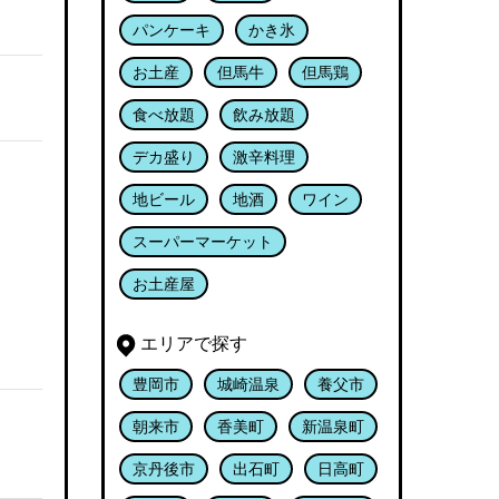
パンケーキ
かき氷
お土産
但馬牛
但馬鶏
食べ放題
飲み放題
デカ盛り
激辛料理
地ビール
地酒
ワイン
スーパーマーケット
お土産屋
エリアで探す
豊岡市
城崎温泉
養父市
朝来市
香美町
新温泉町
京丹後市
出石町
日高町