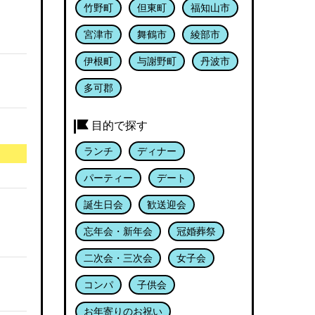
竹野町
但東町
福知山市
宮津市
舞鶴市
綾部市
伊根町
与謝野町
丹波市
多可郡
目的で探す
ランチ
ディナー
パーティー
デート
誕生日会
歓送迎会
忘年会・新年会
冠婚葬祭
二次会・三次会
女子会
コンパ
子供会
お年寄りのお祝い