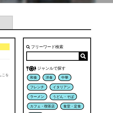
フリーワード検索
ジャンルで探す
んこを
和食
洋食
中華
フレンチ
イタリアン
ラーメン
うどん・そば
カフェ・喫茶店
食堂・定食