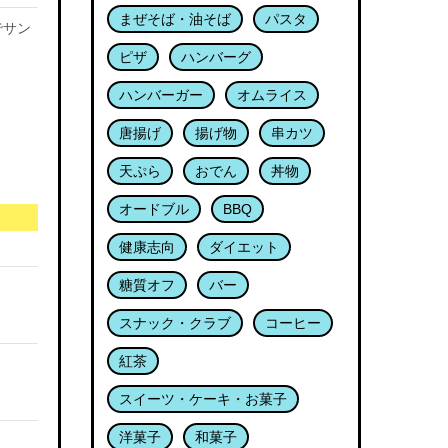
まぜそば・油そば
パスタ
でサン
ピザ
ハンバーグ
ハンバーガー
オムライス
唐揚げ
揚げ物
串カツ
天ぷら
おでん
丼物
オードブル
BBQ
健康志向
ダイエット
糖質オフ
バー
スナック・クラブ
コーヒー
紅茶
スイーツ・ケーキ・お菓子
洋菓子
和菓子