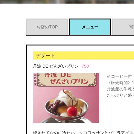
お店のTOP
メニュー
写
デザート
丹波 DE ぜんざいプリン
750
※コーヒー付
《販売時間》1
丹波産の牛乳
たっぷりと盛
焼きたてなのに冷たい。クロワッサンとバニラアイス