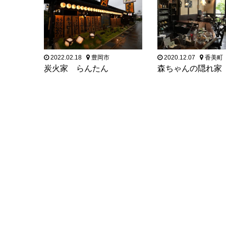
2022.02.18
豊岡市
2020.12.07
香美町
炭火家 らんたん
森ちゃんの隠れ家