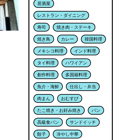
居酒屋
レストラン・ダイニング
寿司
焼き肉・ステーキ
焼き鳥
カレー
韓国料理
メキシコ料理
インド料理
タイ料理
ハワイアン
創作料理
多国籍料理
魚介・海鮮
仕出し・弁当
肉まん
おむすび
たこ焼き・お好み焼き
パン
高級食パン
サンドイッチ
餃子
冷やし中華