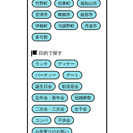
竹野町
但東町
福知山市
宮津市
舞鶴市
綾部市
伊根町
与謝野町
丹波市
多可郡
目的で探す
ランチ
ディナー
パーティー
デート
誕生日会
歓送迎会
忘年会・新年会
冠婚葬祭
二次会・三次会
女子会
コンパ
子供会
お年寄りのお祝い