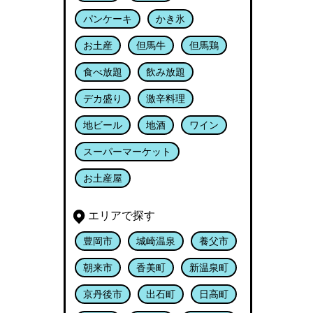
パンケーキ
かき氷
お土産
但馬牛
但馬鶏
食べ放題
飲み放題
デカ盛り
激辛料理
地ビール
地酒
ワイン
スーパーマーケット
お土産屋
エリアで探す
豊岡市
城崎温泉
養父市
朝来市
香美町
新温泉町
京丹後市
出石町
日高町