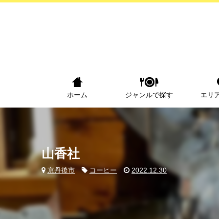
ホーム
ジャンルで探す
エリ
山香社
京丹後市
コーヒー
2022.12.30