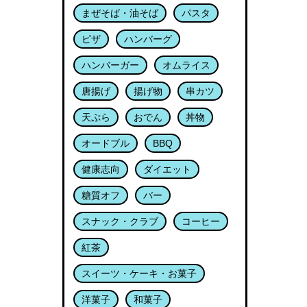
まぜそば・油そば
パスタ
ピザ
ハンバーグ
ハンバーガー
オムライス
唐揚げ
揚げ物
串カツ
天ぷら
おでん
丼物
オードブル
BBQ
健康志向
ダイエット
糖質オフ
バー
スナック・クラブ
コーヒー
紅茶
スイーツ・ケーキ・お菓子
洋菓子
和菓子