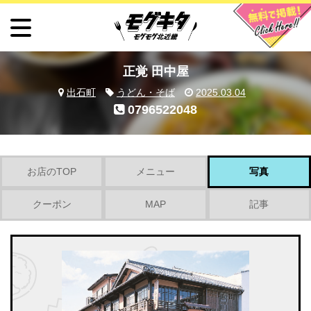
正覚 田中屋
出石町
うどん・そば
2025.03.04
0796522048
お店のTOP
メニュー
写真
クーポン
MAP
記事