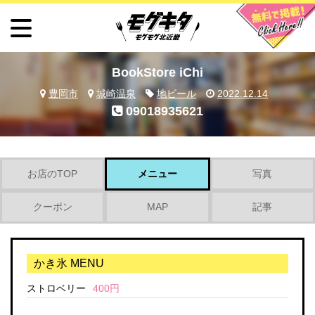
BookStore iChi
豊岡市
城崎温泉
地ビール
2022.12.14
09018935621
お店のTOP
メニュー
写真
クーポン
MAP
記事
かき氷 MENU
ストロベリー
400円