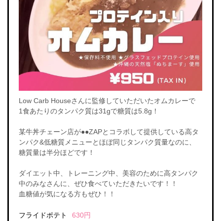
Low Carb Houseさんに監修していただいたオムカレーで
1食あたりのタンパク質は31gで糖質は5.8g！
某牛丼チェーン店が●●ZAPとコラボして提供している高タ
ンパク&低糖質メニューとほぼ同じタンパク質量なのに、
糖質量は半分ほどです！
ダイエット中、トレーニング中、美容のために高タンパク
中のみなさんに、ぜひ食べていただきたいです！！
血糖値が気になる方もぜひ！！
フライドポテト
630円