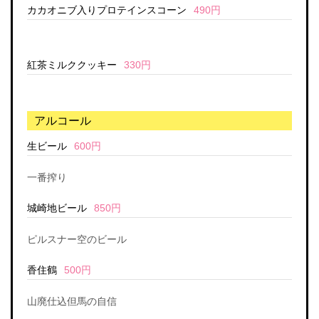
カカオニブ入りプロテインスコーン
490円
紅茶ミルククッキー
330円
アルコール
生ビール
600円
一番搾り
城崎地ビール
850円
ピルスナー空のビール
香住鶴
500円
山廃仕込但馬の自信