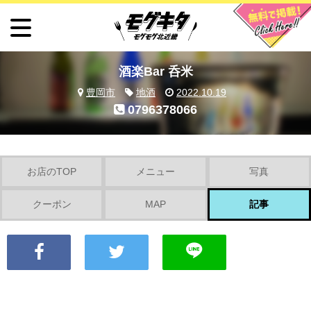
酒楽Bar 呑米
豊岡市
地酒
2022.10.19
0796378066
お店のTOP
メニュー
写真
クーポン
MAP
記事