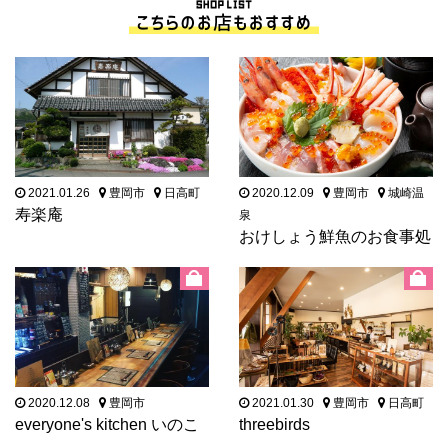
2021.01.26
豊岡市
日高町
2020.12.09
豊岡市
城崎温
寿楽庵
泉
おけしょう鮮魚のお食事処
海中苑
2020.12.08
豊岡市
2021.01.30
豊岡市
日高町
everyone's kitchen いのこ
threebirds