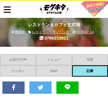
レストラン＆カフェ玄武洞
豊岡市
レストラン・ダイニング
2025.07.14
0796233821
お店のTOP
メニュー
写真
クーポン
MAP
記事