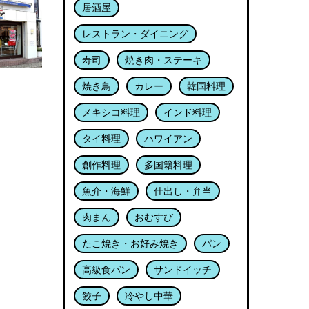
居酒屋
レストラン・ダイニング
寿司
焼き肉・ステーキ
焼き鳥
カレー
韓国料理
メキシコ料理
インド料理
タイ料理
ハワイアン
創作料理
多国籍料理
魚介・海鮮
仕出し・弁当
肉まん
おむすび
たこ焼き・お好み焼き
パン
高級食パン
サンドイッチ
餃子
冷やし中華