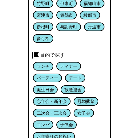
竹野町
但東町
福知山市
宮津市
舞鶴市
綾部市
伊根町
与謝野町
丹波市
多可郡
目的で探す
ランチ
ディナー
パーティー
デート
誕生日会
歓送迎会
忘年会・新年会
冠婚葬祭
二次会・三次会
女子会
コンパ
子供会
お年寄りのお祝い