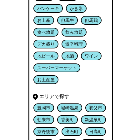
パンケーキ
かき氷
お土産
但馬牛
但馬鶏
食べ放題
飲み放題
デカ盛り
激辛料理
地ビール
地酒
ワイン
スーパーマーケット
お土産屋
エリアで探す
豊岡市
城崎温泉
養父市
朝来市
香美町
新温泉町
京丹後市
出石町
日高町