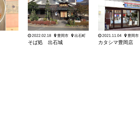
2022.02.18
豊岡市
出石町
2021.11.04
豊岡市
そば処 出石城
カタシマ豊岡店