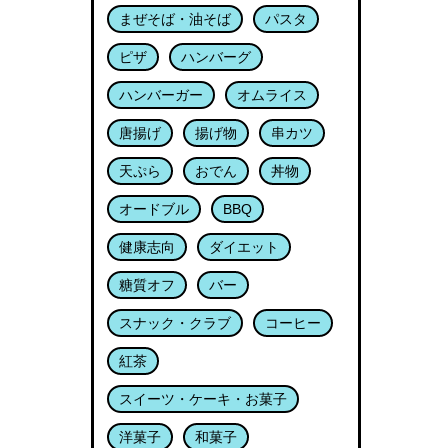
まぜそば・油そば
パスタ
ピザ
ハンバーグ
ハンバーガー
オムライス
唐揚げ
揚げ物
串カツ
天ぷら
おでん
丼物
オードブル
BBQ
健康志向
ダイエット
糖質オフ
バー
スナック・クラブ
コーヒー
紅茶
スイーツ・ケーキ・お菓子
洋菓子
和菓子