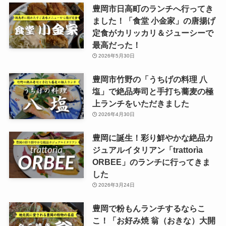
豊岡市日高町のランチへ行ってき
ました！「食堂 小金家」の唐揚げ
定食がカリッカリ＆ジューシーで
最高だった！
2026年5月30日
豊岡市竹野の「うちげの料理 八
塩」で絶品寿司と手打ち蕎麦の極
上ランチをいただきました
2026年4月30日
豊岡に誕生！彩り鮮やかな絶品カ
ジュアルイタリアン「trattorìa
ORBEE」のランチに行ってきま
した
2026年3月24日
豊岡で粉もんランチするならこ
こ！「お好み焼 翁（おきな）大開