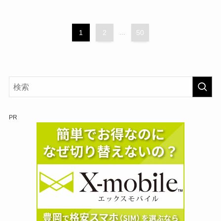
1
2
...
50
PR