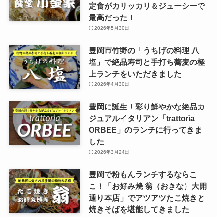
定食がカリッカリ＆ジューシーで
最高だった！
2026年5月30日
豊岡市竹野の「うちげの料理 八
塩」で絶品寿司と手打ち蕎麦の極
上ランチをいただきました
2026年4月30日
豊岡に誕生！彩り鮮やかな絶品カ
ジュアルイタリアン「trattorìa
ORBEE」のランチに行ってきま
した
2026年3月24日
豊岡で粉もんランチするならこ
こ！「お好み焼 翁（おきな）大開
通り本店」でアツアツたこ焼きと
焼きそばを堪能してきました