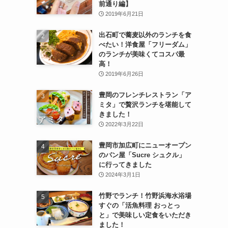
前通り編】
2019年6月21日
出石町で蕎麦以外のランチを食
べたい！洋食屋「フリーダム」
のランチが美味くてコスパ最
高！
2019年6月26日
豊岡のフレンチレストラン「ア
ミタ」で贅沢ランチを堪能して
きました！
2022年3月22日
豊岡市加広町にニューオープン
のパン屋「Sucre シュクル」
に行ってきました
2024年3月1日
竹野でランチ！竹野浜海水浴場
すぐの「活魚料理 おっとっ
と」で美味しい定食をいただき
ました！