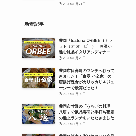
2020年6月21日
新着記事
豊岡「trattorìa ORBEE（トラ
ットリア オービー）」お酒が
進む絶品イタリアンディナー
2026年6月29日
豊岡市日高町のランチへ行って
きました！「食堂 小金家」の
唐揚げ定食がカリッカリ＆ジュ
ーシーで最高だった！
2026年5月30日
豊岡市竹野の「うちげの料理
八塩」で絶品寿司と手打ち蕎麦
の極上ランチをいただきました
2026年4月30日