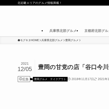
北近畿エリアのグルメ情報満載！
兵庫県北部グルメ
京都府北部グル
モグキタHOME
兵庫県北部グルメ
豊岡グルメ
2021
豊岡の甘党の店「谷口今
12/05
広告
2018年11月17日
2021年
豊岡グルメ
テイクアウト