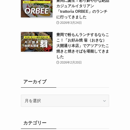
豊岡に誕生！彩り鮮やかな絶品
カジュアルイタリアン
「trattorìa ORBEE」のランチ
に行ってきました
2026年3月24日
豊岡で粉もんランチするならこ
こ！「お好み焼 翁（おきな）
大開通り本店」でアツアツたこ
焼きと焼きそばを堪能してきま
した
2026年2月20日
アーカイブ
ア
ー
カ
イ
カテゴリー
ブ