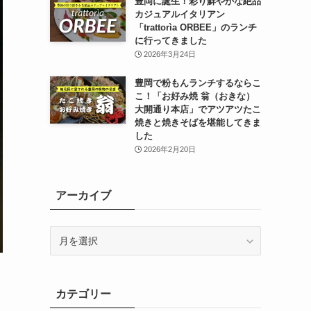
豊岡に誕生！彩り鮮やかな絶品
カジュアルイタリアン
「trattorìa ORBEE」のランチ
に行ってきました
2026年3月24日
豊岡で粉もんランチするならこ
こ！「お好み焼 翁（おきな）
大開通り本店」でアツアツたこ
焼きと焼きそばを堪能してきま
した
2026年2月20日
アーカイブ
ア
ー
カ
イ
カテゴリー
ブ