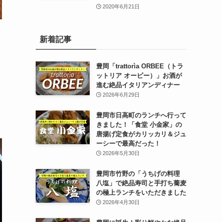
2020年6月21日
新着記事
豊岡「trattorìa ORBEE（トラ
ットリア オービー）」お酒が
進む絶品イタリアンディナー
2026年6月29日
豊岡市日高町のランチへ行って
きました！「食堂 小金家」の
唐揚げ定食がカリッカリ＆ジュ
ーシーで最高だった！
2026年5月30日
豊岡市竹野の「うちげの料理
八塩」で絶品寿司と手打ち蕎麦
の極上ランチをいただきました
2026年4月30日