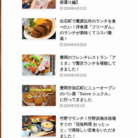
前通り編】
2019年6月21日
出石町で蕎麦以外のランチを食
べたい！洋食屋「フリーダム」
のランチが美味くてコスパ最
高！
2019年6月26日
豊岡のフレンチレストラン「ア
ミタ」で贅沢ランチを堪能して
きました！
2022年3月22日
豊岡市加広町にニューオープン
のパン屋「Sucre シュクル」
に行ってきました
2024年3月1日
竹野でランチ！竹野浜海水浴場
すぐの「活魚料理 おっとっ
と」で美味しい定食をいただき
ました！