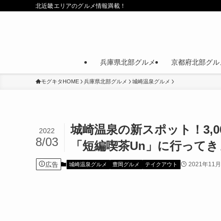
北近畿エリアのグルメ情報満載！
兵庫県北部グルメ
京都府北部グル
モグキタHOME
兵庫県北部グルメ
城崎温泉グルメ
城崎温泉の新スポット！3,
2022
8/03
「短編喫茶Un」に行って
広告
2021年11
城崎温泉グルメ
豊岡グルメ
テイクアウト