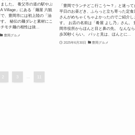
ました。 養父市の道の駅やぶ
「豊岡でランチどこ行こう〜？」と迷って
A Village」にある「麺屋 六観
平日のお昼どき、ふらっと立ち寄った定食
店で、豊岡市には初上陸の「油
さんがめちゃくちゃよかったのでご紹介し
す。 秘伝の麺ダレと素材にこ
す。 お店の名前は「肴屋 よし乃」さん。 
チモチ麺の相性は抜...
岡市役所からほんと目と鼻の先。 なんな
歩30秒くらい。 パッと見は、ほんとに...
豊岡グルメ
2025年6月30日
豊岡グルメ
2
3
...
11