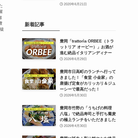
2020年6月21日
た
屋
ま
豊
新着記事
ら徒
豊岡「trattorìa ORBEE（トラ
ットリア オービー）」お酒が
進む絶品イタリアンディナー
2026年6月29日
豊岡市日高町のランチへ行って
きました！「食堂 小金家」の
唐揚げ定食がカリッカリ＆ジュ
ーシーで最高だった！
2026年5月30日
豊岡市竹野の「うちげの料理
八塩」で絶品寿司と手打ち蕎麦
の極上ランチをいただきました
2026年4月30日