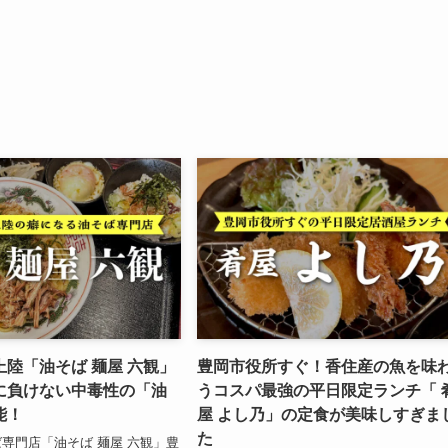
陸「油そば 麺屋 六観」
豊岡市役所すぐ！香住産の魚を味
に負けない中毒性の「油
うコスパ最強の平日限定ランチ「 
能！
屋 よし乃」の定食が美味しすぎま
た
専門店「油そば 麺屋 六観」豊