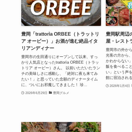
豊岡「trattorìa ORBEE（トラットリ
豊岡駅周辺
ア オービー）」お酒が進む絶品イタ
屋・レスト
リアンディナー
豊岡市の外か
光客の方から
豊岡市の生田通りにオープンして以来、すっ
かわからない
かり人気店となったtrattorìa ORBEE（トラッ
飯を食べるこ
トリア オービー）さん。 以前いただいたラン
い」という声を
チの美味しさに感動し、「絶対に夜も来てみ
館に宿泊される
たい！」と思っていた念願のディナータイム
に、ついにお邪魔してきました！ 珍...
2026年1月4日
2026年6月29日
豊岡グルメ