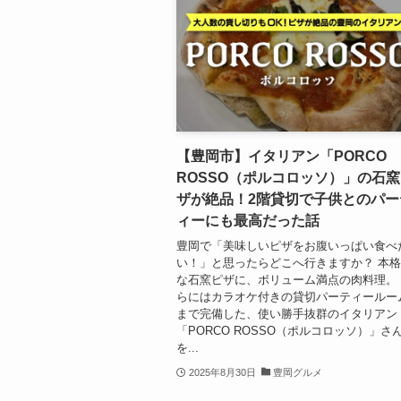
【豊岡市】イタリアン「PORCO
ROSSO（ポルコロッソ）」の石
ザが絶品！2階貸切で子供とのパー
ィーにも最高だった話
豊岡で「美味しいピザをお腹いっぱい食べ
い！」と思ったらどこへ行きますか？ 本
な石窯ピザに、ボリューム満点の肉料理。
らにはカラオケ付きの貸切パーティールー
まで完備した、使い勝手抜群のイタリアン
「PORCO ROSSO（ポルコロッソ）」さ
を...
2025年8月30日
豊岡グルメ