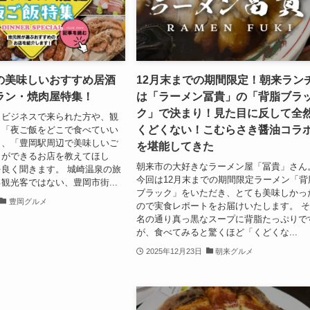
の美味しいおすすめ居酒
12月末までの期間限定！朝来ラン
ラン・焼肉屋特集！
は「ラーメン冨貴」の「背脂ブラ
ク」で決まり！見た目に反して全
らビジネスで来られた方や、観
くどくない！こむらさき醤油コラ
、「夜ご飯をどこで食べていい
」、「豊岡駅周辺で美味しいご
を堪能してきた
とができるお店を教えてほし
朝来市の大好きなラーメン屋「冨貴」さん
良く聞きます。 城崎温泉の旅
今回は12月末までの期間限定ラーメン「背
観光客ではない、豊岡市街...
ブラック」をいただき、とても美味しかっ
豊岡グルメ
ので実食レポートをお届けいたします。 
名の通り真っ黒なスープに背脂たっぷりで
が、食べてみると驚くほど「くどくな...
2025年12月23日
朝来グルメ