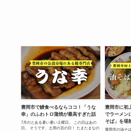
豊岡市で鰻食べるならココ！「うな
豊岡市に初上
幸」のふわトロ蒲焼が最高すぎた話
でラーメン
そば」を堪
7月のとある暑い暑い土曜日。 この日はあの
日。 そうです、土用の丑の日！ たまたまなの
豊岡市の油そば