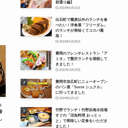
前通り編】
2019年6月21日
出石町で蕎麦以外のランチを食
べたい！洋食屋「フリーダム」
のランチが美味くてコスパ最
高！
2019年6月26日
豊岡のフレンチレストラン「ア
ミタ」で贅沢ランチを堪能して
きました！
2022年3月22日
豊岡市加広町にニューオープン
のパン屋「Sucre シュクル」
に行ってきました
2024年3月1日
わ
竹野でランチ！竹野浜海水浴場
肴
すぐの「活魚料理 おっとっ
し
と」で美味しい定食をいただき
ました！