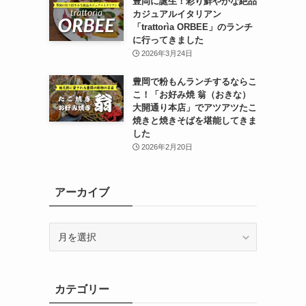
豊岡に誕生！彩り鮮やかな絶品
カジュアルイタリアン
「trattorìa ORBEE」のランチ
に行ってきました
2026年3月24日
豊岡で粉もんランチするならこ
こ！「お好み焼 翁（おきな）
大開通り本店」でアツアツたこ
焼きと焼きそばを堪能してきま
した
2026年2月20日
アーカイブ
ア
ー
カ
イ
カテゴリー
ブ