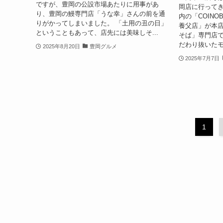
ですが、豊岡の公設市場あたりに用事があ
岡店に行ってき
り、豊岡の鰻専門店「うな幸」さんの前を通
内の「COINOB
りがかってしまいました。 「土用の丑の日」
養父店」が本
ということもあって、店先には美味しそ...
そば」専門店で
だわり抜いたモ
2025年8月20日
豊岡グルメ
2025年7月7日
1