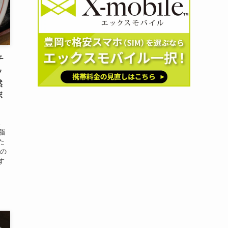
チ
ッ
然
ボ
。
脂
た
その
す