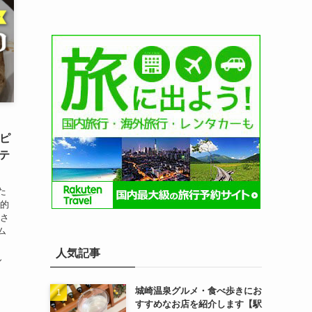
窯ピ
テ
た
格的
 さ
ム
人気記事
ん
城崎温泉グルメ・食べ歩きにお
すすめなお店を紹介します【駅