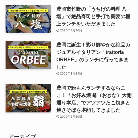
豊岡市竹野の「うちげの料理 八
塩」で絶品寿司と手打ち蕎麦の極
上ランチをいただきました
2026年4月30日
豊岡に誕生！彩り鮮やかな絶品カ
ジュアルイタリアン「trattorìa
ORBEE」のランチに行ってきま
した
2026年3月24日
豊岡で粉もんランチするならこ
こ！「お好み焼 翁（おきな）大開
通り本店」でアツアツたこ焼きと
焼きそばを堪能してきました
2026年2月20日
アーカイブ