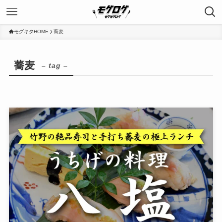
モグキタHOME
蕎麦
蕎麦
– tag –