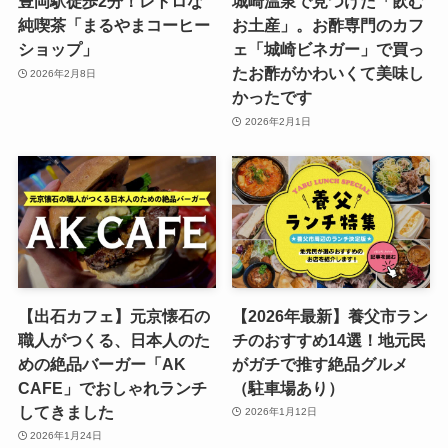
豊岡駅徒歩2分！レトロな
城崎温泉で見つけた「飲む
純喫茶「まるやまコーヒー
お土産」。お酢専門のカフ
ショップ」
ェ「城崎ビネガー」で買っ
たお酢がかわいくて美味し
2026年2月8日
かったです
2026年2月1日
【出石カフェ】元京懐石の
【2026年最新】養父市ラン
職人がつくる、日本人のた
チのおすすめ14選！地元民
めの絶品バーガー「AK
がガチで推す絶品グルメ
CAFE」でおしゃれランチ
（駐車場あり）
してきました
2026年1月12日
2026年1月24日